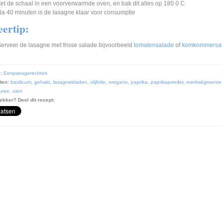
et de schaal in een voorverwarmde oven, en bak dit alles op 180 0 C
a 40 minuten is de lasagne klaar voor consumptie
eertip:
erveer de lasagne met frisse salade bijvoorbeeld
tomatensalade
of
komkommersa
:
Eenpansgerechten
ten:
basilicum
,
gehakt
,
lasagnebladen
,
olijfolie
,
oregano
,
paprika
,
paprikapoeder
,
roerbakgroente
uree
,
uien
ekker? Deel dit recept: