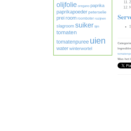
Z
olijfolie
paprika
oregano
N
paprikapoeder
peterselie
Serv
prei
room
roomboter
rozijnen
suiker
slagroom
tijm
S
tomaten
uien
tomatenpuree
Categorie
water
winterwortel
Ingrediën
tomatenp
Was het l