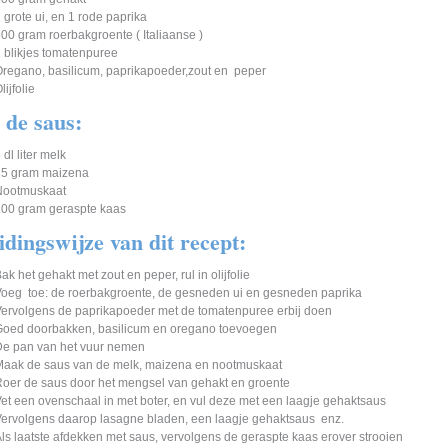
 grote ui, en 1 rode paprika
00 gram roerbakgroente ( Italiaanse )
 blikjes tomatenpuree
regano, basilicum, paprikapoeder,zout en peper
lijfolie
 de saus:
 dl liter melk
35 gram maizena
Nootmuskaat
00 gram geraspte kaas
idingswijze van dit recept:
ak het gehakt met zout en peper, rul in olijfolie
oeg toe: de roerbakgroente, de gesneden ui en gesneden paprika
ervolgens de paprikapoeder met de tomatenpuree erbij doen
Goed doorbakken, basilicum en oregano toevoegen
De pan van het vuur nemen
aak de saus van de melk, maizena en nootmuskaat
oer de saus door het mengsel van gehakt en groente
et een ovenschaal in met boter, en vul deze met een laagje gehaktsaus
ervolgens daarop lasagne bladen, een laagje gehaktsaus enz.
ls laatste afdekken met saus, vervolgens de geraspte kaas erover strooien