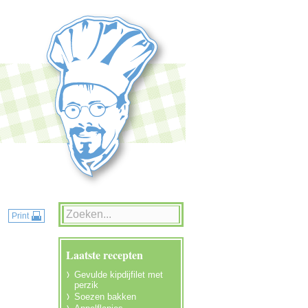
Print
Laatste recepten
Gevulde kipdijfilet met
perzik
Soezen bakken