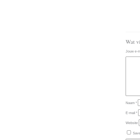
Wat vi
Jouw e-ma
Naam
*
E-mail
*
Website
Save