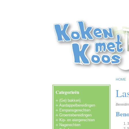
HOME
La
Categorieën
(Ge) bakkerij
Bereidin
Aardappelbereidingen
Eenpansgerechten
Beno
Groentebereidingen
Kip- en eiergerechten
Nagerechten