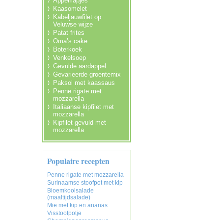
Appelflapjes
Kaasomelet
Kabeljauwfilet op
Veluwse wijze
Patat frites
Oma’s cake
Boterkoek
Venkelsoep
Gevulde aardappel
Gevarieerde groentemix
Paksoi met kaassaus
Penne rigate met
mozzarella
Italiaanse kipfilet met
mozzarella
Kipfilet gevuld met
mozzarella
Populaire recepten
Penne rigate met mozzarella
Surinaamse stoofpot met kip
Bloemkoolsalade
(maaltijdsalade)
Mie met kip en ananas
Visstoofpotje