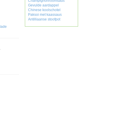
Champignonroomsaus
Gevulde aardappel
Chinese koolschotel
Paksoi met kaassaus
Antilliaanse stoofpot
lade
,