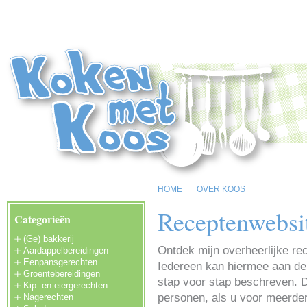
HOME
OVER KOOS
Receptenwebsi
Categorieën
(Ge) bakkerij
Ontdek mijn overheerlijke re
Aardappelbereidingen
Eenpansgerechten
Iedereen kan hiermee aan de 
Groentebereidingen
stap voor stap beschreven. D
Kip- en eiergerechten
personen, als u voor meerde
Nagerechten