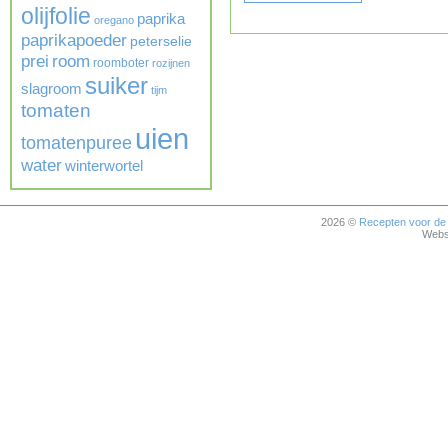
olijfolie
paprika
oregano
paprikapoeder
peterselie
prei
room
roomboter
rozijnen
suiker
slagroom
tijm
tomaten
uien
tomatenpuree
water
winterwortel
2026 ©
Recepten voor de 
Websi