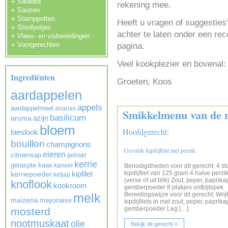
Salades
rekening mee.
Sauzen
Stamppotten
Heeft u vragen of suggesties
Stoofpotjes
achter te laten onder een rece
Vlees- en visbereidingen
Voorgerechten
pagina.
Veel kookplezier en bovenal: 
Ingrediënten
Groeten, Koos
aardappelen
appels
aardappelmeel
ananas
Smikkelmenu van de 
basilicum
azijn
aroma
bloem
Hoofdgerecht:
bieslook
bouillon
champignons
Gevulde kipdijfilet met perzik
eieren
citroensap
gehakt
kerrie
geraspte kaas
kaneel
Benodigdheden voor dit gerecht: 4 st
kipdijfilet van 125 gram 4 halve perzi
kipfilet
kerriepoeder
ketjap
(verse of uit blik) Zout, peper, paprik
knoflook
kookroom
gemberpoeder 8 plakjes ontbijtspek
Bereidingswijze voor dit gerecht: Wrij
melk
maizena
mayonaise
kipdijfilets in met zout, peper, paprik
gemberpoeder Leg […]
mosterd
nootmuskaat
olie
Bekijk dit gerecht »